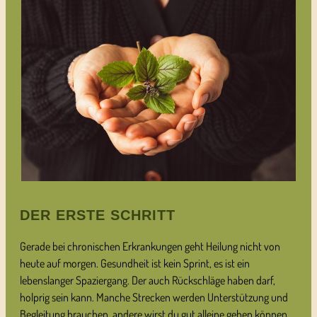
DER ERSTE SCHRITT
Gerade bei chronischen Erkrankungen geht Heilung nicht von
heute auf morgen. Gesundheit ist kein Sprint, es ist ein
lebenslanger Spaziergang. Der auch Rückschläge haben darf,
holprig sein kann. Manche Strecken werden Unterstützung und
Begleitung brauchen, andere wirst du gut alleine gehen können.