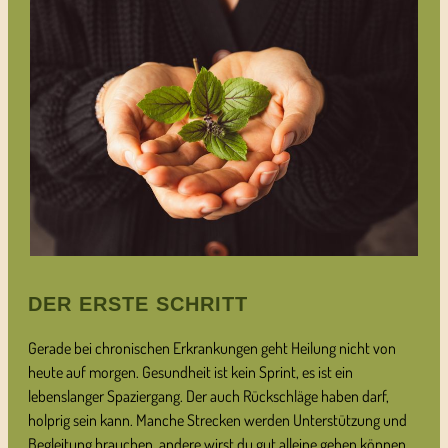
DER ERSTE SCHRITT
Gerade bei chronischen Erkrankungen geht Heilung nicht von
heute auf morgen. Gesundheit ist kein Sprint, es ist ein
lebenslanger Spaziergang. Der auch Rückschläge haben darf,
holprig sein kann. Manche Strecken werden Unterstützung und
Begleitung brauchen, andere wirst du gut alleine gehen können.