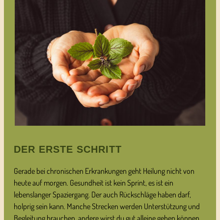
DER ERSTE SCHRITT
Gerade bei chronischen Erkrankungen geht Heilung nicht von
heute auf morgen. Gesundheit ist kein Sprint, es ist ein
lebenslanger Spaziergang. Der auch Rückschläge haben darf,
holprig sein kann. Manche Strecken werden Unterstützung und
Begleitung brauchen, andere wirst du gut alleine gehen können.