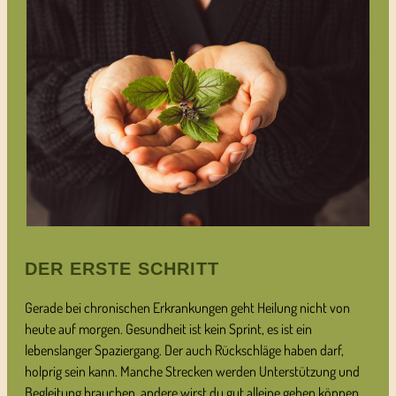
DER ERSTE SCHRITT
Gerade bei chronischen Erkrankungen geht Heilung nicht von
heute auf morgen. Gesundheit ist kein Sprint, es ist ein
lebenslanger Spaziergang. Der auch Rückschläge haben darf,
holprig sein kann. Manche Strecken werden Unterstützung und
Begleitung brauchen, andere wirst du gut alleine gehen können.