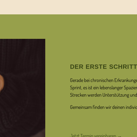
DER ERSTE SCHRIT
Gerade bei chronischen Erkrankungen
Sprint, es ist ein lebenslanger Spaz
Strecken werden Unterstützung und 
Gemeinsam finden wir deinen individ
Jetzt Termin vereinbaren →