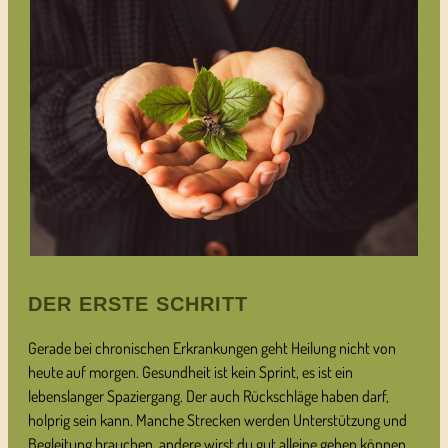
DER ERSTE SCHRITT
Gerade bei chronischen Erkrankungen geht Heilung nicht von
heute auf morgen. Gesundheit ist kein Sprint, es ist ein
lebenslanger Spaziergang. Der auch Rückschläge haben darf,
holprig sein kann. Manche Strecken werden Unterstützung und
Begleitung brauchen, andere wirst du gut alleine gehen können.