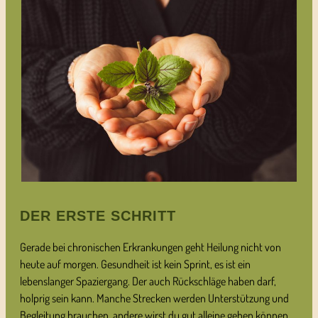
DER ERSTE SCHRITT
Gerade bei chronischen Erkrankungen geht Heilung nicht von
heute auf morgen. Gesundheit ist kein Sprint, es ist ein
lebenslanger Spaziergang. Der auch Rückschläge haben darf,
holprig sein kann. Manche Strecken werden Unterstützung und
Begleitung brauchen, andere wirst du gut alleine gehen können.