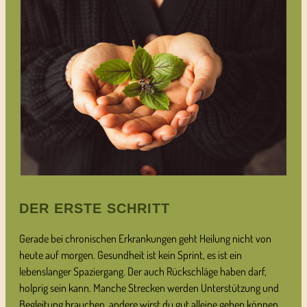
DER ERSTE SCHRITT
Gerade bei chronischen Erkrankungen geht Heilung nicht von
heute auf morgen. Gesundheit ist kein Sprint, es ist ein
lebenslanger Spaziergang. Der auch Rückschläge haben darf,
holprig sein kann. Manche Strecken werden Unterstützung und
Begleitung brauchen, andere wirst du gut alleine gehen können.