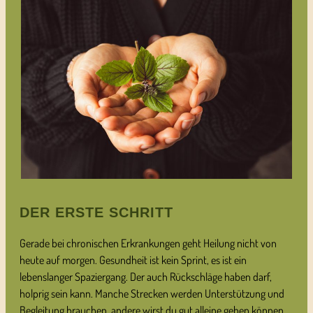
DER ERSTE SCHRITT
Gerade bei chronischen Erkrankungen geht Heilung nicht von
heute auf morgen. Gesundheit ist kein Sprint, es ist ein
lebenslanger Spaziergang. Der auch Rückschläge haben darf,
holprig sein kann. Manche Strecken werden Unterstützung und
Begleitung brauchen, andere wirst du gut alleine gehen können.