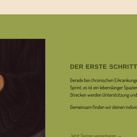
DER ERSTE SCHRIT
Gerade bei chronischen Erkrankungen
Sprint, es ist ein lebenslanger Spaz
Strecken werden Unterstützung und 
Gemeinsam finden wir deinen individ
Jetzt Termin vereinbaren →