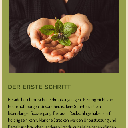
DER ERSTE SCHRITT
Gerade bei chronischen Erkrankungen geht Heilung nicht von
heute auf morgen. Gesundheit ist kein Sprint, es ist ein
lebenslanger Spaziergang. Der auch Rückschläge haben darf,
holprig sein kann. Manche Strecken werden Unterstützung und
Begleitung brauchen, andere wirst du gut alleine gehen können.