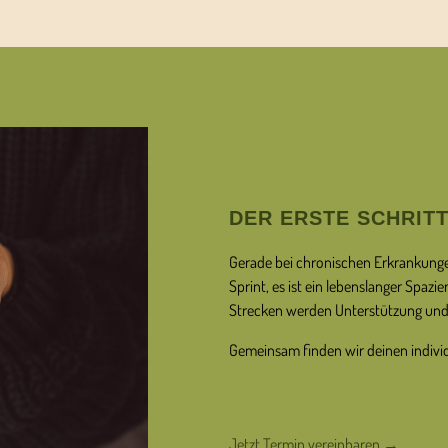
DER ERSTE SCHRIT
Gerade bei chronischen Erkrankungen
Sprint, es ist ein lebenslanger Spaz
Strecken werden Unterstützung und 
Gemeinsam finden wir deinen individ
Jetzt Termin vereinbaren →