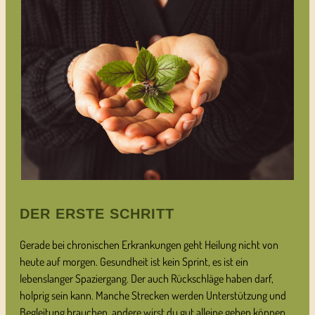
DER ERSTE SCHRITT
Gerade bei chronischen Erkrankungen geht Heilung nicht von
heute auf morgen. Gesundheit ist kein Sprint, es ist ein
lebenslanger Spaziergang. Der auch Rückschläge haben darf,
holprig sein kann. Manche Strecken werden Unterstützung und
Begleitung brauchen, andere wirst du gut alleine gehen können.