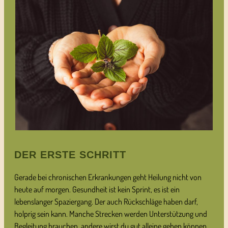
DER ERSTE SCHRITT
Gerade bei chronischen Erkrankungen geht Heilung nicht von
heute auf morgen. Gesundheit ist kein Sprint, es ist ein
lebenslanger Spaziergang. Der auch Rückschläge haben darf,
holprig sein kann. Manche Strecken werden Unterstützung und
Begleitung brauchen, andere wirst du gut alleine gehen können.