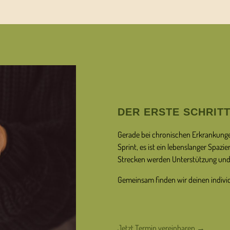
DER ERSTE SCHRIT
Gerade bei chronischen Erkrankungen
Sprint, es ist ein lebenslanger Spaz
Strecken werden Unterstützung und 
Gemeinsam finden wir deinen individ
Jetzt Termin vereinbaren →