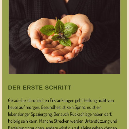
DER ERSTE SCHRITT
Gerade bei chronischen Erkrankungen geht Heilung nicht von
heute auf morgen. Gesundheit ist kein Sprint, es ist ein
lebenslanger Spaziergang. Der auch Rückschläge haben darf,
holprig sein kann. Manche Strecken werden Unterstützung und
Begleitung brauchen, andere wirst du gut alleine gehen können.