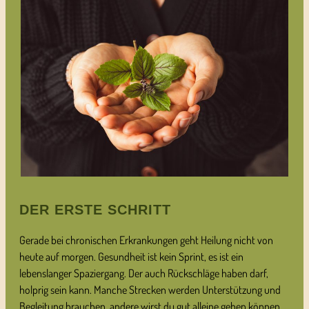
DER ERSTE SCHRITT
Gerade bei chronischen Erkrankungen geht Heilung nicht von
heute auf morgen. Gesundheit ist kein Sprint, es ist ein
lebenslanger Spaziergang. Der auch Rückschläge haben darf,
holprig sein kann. Manche Strecken werden Unterstützung und
Begleitung brauchen, andere wirst du gut alleine gehen können.